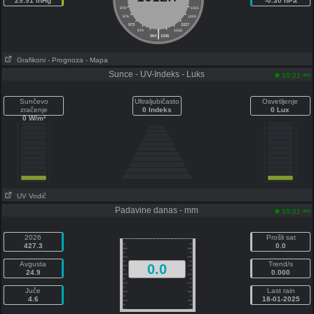
29.91 inHg
-0.30 hPa
979
1021
976
1024
973
1027
|
970
1030
964
1036
Grafikoni
- Prognoza
- Mapa
Sunce - UV-Indeks - Luks
am
10:21
Sunčevo
Ultraljubičasto
Osvetljenje
zračenje
0 Indeks
0 Lux
0 W/m²
UV Vodič
Padavine danas - mm
am
10:21
2026
Prošli sat
427.3
0.0
Avgusta
Trend/s
0.0
24.9
0.000
Juče
Last rain
4.6
18-01-2025