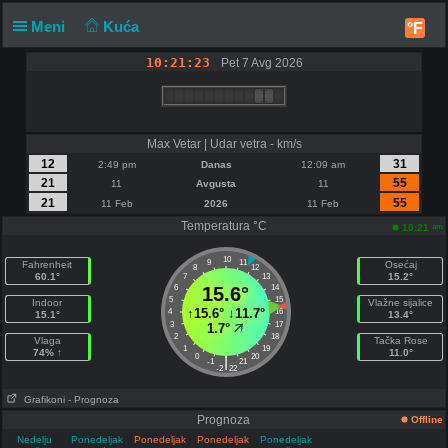
Meni
Kuća
°F
10:21:23
Pet 7 Avg 2026
Max Vetar | Udar vetra - km/s
12
31
2:49 pm
Danas
12:09 am
21
55
11
Avgusta
11
21
55
11 Feb
2026
11 Feb
Temperatura °C
am
10:21
10
9
11
Fahrenheit
Osećaj
8
12
60.1°
15.2°
7
13
6
15.6°
14
5
15
Indoor
Vlažne sijalice
↑
15.6°
↓
11.7°
4
16
15.1°
13.4°
3
17
1.7°
2
18
Vlaga
Tačka Rose
1
19
74% ↑
11.0°
0
20
|
-1
21
-2
22
Grafikoni
- Prognoza
Prognoza
Offline
Nedelju
Ponedeljak
Ponedeljak
Ponedeljak
Ponedeljak