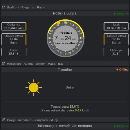
Grafikoni
- Prognoza
- Radar
Pozicija Sunca
am
10:21
11
13
Obdanica
Mrak
10
14
10 Sati40 min
09
15
13 Sati19 min
08
16
Preostalo
07
17
Izlazak sunca
Zalazak sunca
7
24
06
18
07:04
Sati
min
17:45
05
19
Sutra
Danas
dnevne svetlosti
04
20
03
21
Azimut
Elevacija
02
22
35.8° SI
01
23
31.8°
Mesec info
- Aurora
- Meteori
- Mapa
- ISS
Trenutno
Offline
Vedro
Temperatura
15.6
°C
Brzina vetra-Udar vetra
6-17
km/h
Istorija
- Aerodrom
- Zemljotresi
- Munja
Informacije o mesečevim menama
am
10:21