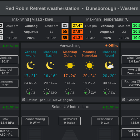
Red Robin Retreat weatherstation • Dunsborough - Western 
Max Wind | Vlaag - km/u
Max-Min Temperatuur °C
2
31
27.4°
10.
2:49 pm
Vandaag
12:09 am
1:05 pm
Vandaag
4:35 am
1
55
37.9°
10.
11
Augustus
11
5
Augustus
23
1
55
41.3°
10.
11 Feb
2026
11 Feb
20 Jan
2026
23 Feb
Verwachting
Offline
pm
11:57
Zondag
Maandag
Maandag
Maandag
Maandag
Avond
Nacht
Ochtend
Namiddag
Avond
Voelt als
Wind (G
10.8°
9.0 km/
Natte bol
1 B
10.2°
Zeer zw
17
21°
16
16°
17
24°
20
24°
20
20°
-
-
-
-
-
auwpunt
Richting (
34.6
29.5
14
29.2
30.6
km/u
km/u
km/u
km/u
km/u
9.9°
ZW 235
Z
ZZO
Z
ZW
ZW
Details
- per uur
- Niewe pagina
Grafieke
Solar - UV-Index - Lux
pm
pm
11:57
11:57
Max
Zonnestraling
Ultraviolet
Herlderheid
2026
013.9 hPa
0 W/m²
0 Index
0 Lux
438.0
Dalend ↓
Augustu
0.60 hPa
35.6