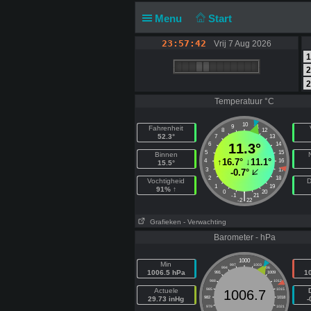
Menu
Start
23:57:42
Vrij 7 Aug 2026
1
2
2
Temperatuur °C
10
9
11
Fahrenheit
8
12
52.3°
7
13
6
11.3°
14
5
15
Binnen
↑
16.7°
↓
11.1°
4
16
15.5°
3
17
-0.7°
2
18
Vochtigheid
D
1
19
91% ↑
0
20
|
-1
21
-2
22
Grafieken
- Verwachting
Barometer - hPa
1000
Min
997
1003
994
1006
1006.5 hPa
1
991
1009
988
1012
Actuele
985
1015
1006.7
29.73 inHg
982
1018
-
979
1021