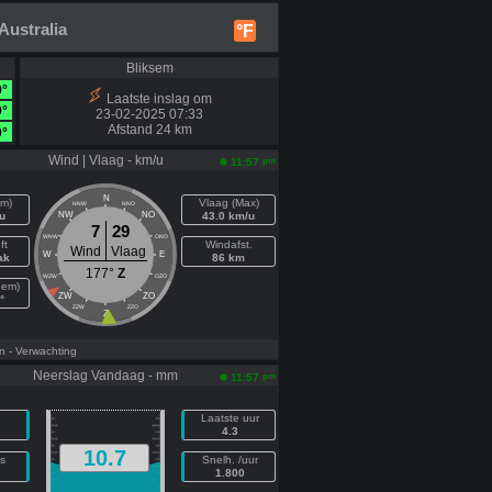
Australia
°F
Bliksem
9°
Laatste inslag om
9°
23-02-2025 07:33
Afstand 24 km
9°
Wind | Vlaag - km/u
pm
11:57
N
em)
Vlaag (Max)
NNW
NNO
u
NW
NO
43.0 km/u
7
29
WNW
ONO
ft
Windafst.
Wind
Vlaag
W
E
ak
86 km
177°
Z
WZW
OZO
Gem)
ZW
ZO
°
ZZW
ZZO
Z
n
- Verwachting
Neerslag Vandaag - mm
pm
11:57
Laatste uur
4.3
10.7
s
Snelh. /uur
1.800