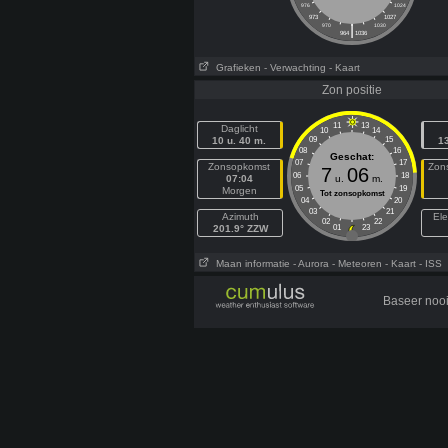
976
1024
973
1027
|
970
1030
964
1036
Grafieken
- Verwachting
- Kaart
Zon positie
11
13
Daglicht
10
14
10 u. 40 m.
09
15
13
08
16
Geschat:
07
17
Zonsopkomst
Zon
7
06
06
18
07:04
u.
m.
05
19
Morgen
Tot zonsopkomst
04
20
03
21
Azimuth
Ele
02
22
201.9° ZZW
01
23
Maan informatie
- Aurora
- Meteoren
- Kaart
- ISS
Baseer nooi