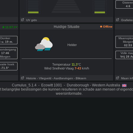
Gistere
4.6
UV gids
Grafieke
Huidige Situatie
Offline
pm
11:57
Donker
Maanopko
 u. 19 m.
Morge
Helder
02:53
sondergang
17:46
Volle ma
Morgen
Vrij 28 A
vatie hoek
Temperatuur
11.3
°C
-71.5°
Wind Snelheid-Vlaag
7-43
km/h
Historie
- Vliegveld
- Aardbevingen
- Bliksem
Maan inf
Cumulus_5.1.4 - Ecowitt 1001 - Dunsborough - Western Australia
t belangrijke beslissingen die kunnen resulteren in schade aan mensen of eige
weersinformatie.