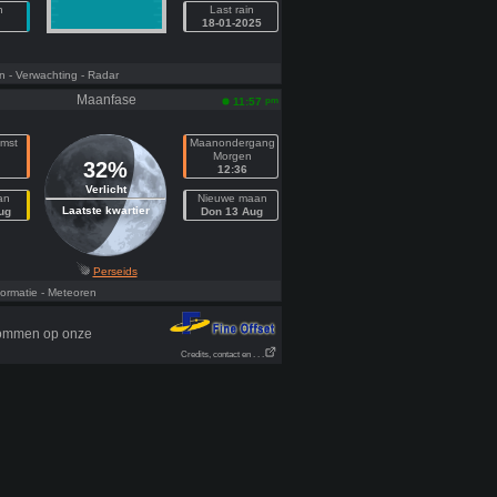
n
Last rain
18-01-2025
n
- Verwachting
- Radar
Maanfase
pm
11:57
mst
Maanondergang
n
Morgen
32%
12:36
Verlicht
an
Nieuwe maan
Laatste kwartier
ug
Don 13 Aug
Perseids
ormatie
- Meteoren
ndommen op onze
Credits, contact en . . .