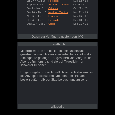
Jul 17 > Aug 26
Perseids
↑ Aug 12 > 14
Sep 10 > Nov 20
Southern Taurids
↑ Oct 9 > 11
Oct 2 > Nov 8
Orionids
↑ Oct 21 > 23
Oct 20 > Dez 10
Northern Taurids
↑ Nov 11 > 13
Nov 6 > Dez 1
Leonids
↑ Nov 16 > 18
Dez 4 > Dez 18
Geminids
↑ Dez 13 > 15
Dez 17 > Dez 27
Ursids
↑ Dez 21 > 23
Daten zur Verfügung gestellt von IMO
Handbuch
Meteore werden am besten in den Nachtstunden
gesehen, obwohl Meteore zu jeder Tageszeit in die
Atmosphäre gelangen. Abgesehen von Morgen- und
Abenddämmerung sind sie bei Tageslicht nur
schwerer zu sehen.
Umgebungslicht oder Mondlicht in der Nähe können
die Anzeige erschweren. Meteorstrom sind am
besten außerhalb der Stadtbeleuchtung zu sehen.
Wikipedia