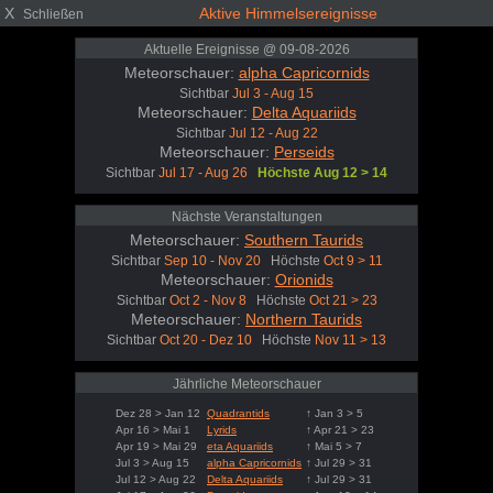
X
Aktive Himmelsereignisse
Schließen
Aktuelle Ereignisse @ 09-08-2026
Meteorschauer:
alpha Capricornids
Sichtbar
Jul 3 - Aug 15
Meteorschauer:
Delta Aquariids
Sichtbar
Jul 12 - Aug 22
Meteorschauer:
Perseids
Sichtbar
Jul 17 - Aug 26
Höchste Aug 12 > 14
Nächste Veranstaltungen
Meteorschauer:
Southern Taurids
Sichtbar
Sep 10 - Nov 20
Höchste
Oct 9 > 11
Meteorschauer:
Orionids
Sichtbar
Oct 2 - Nov 8
Höchste
Oct 21 > 23
Meteorschauer:
Northern Taurids
Sichtbar
Oct 20 - Dez 10
Höchste
Nov 11 > 13
Jährliche Meteorschauer
Dez 28 > Jan 12
Quadrantids
↑ Jan 3 > 5
Apr 16 > Mai 1
Lyrids
↑ Apr 21 > 23
Apr 19 > Mai 29
eta Aquariids
↑ Mai 5 > 7
Jul 3 > Aug 15
alpha Capricornids
↑ Jul 29 > 31
Jul 12 > Aug 22
Delta Aquariids
↑ Jul 29 > 31