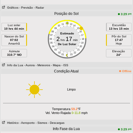
Gráficos
- Previsão
- Radar
Posição do Sol
pm
3:29
11
13
Luz solar
Escuridão
10
14
10 hrs 44 min
09
15
13 hrs 15 min
08
16
Estimado
07
17
Nascer do Sol
Pôr do Sol
2
17
06
18
07:02
hrs
min
17:47
05
19
Amanhã
Hoje
De Luz Solar
04
20
03
21
Azimute
Elevação
02
22
310.7° NO
01
23
24°
Info da Lua
- Aurora
- Meteoros
- Mapa
- ISS
Condição Atual
Offline
Limpo
Temperatura
59.2
°F
Vel. Vento-Rajada
0-11.8
mph
Histórico
- Aeroporto
- Sismos
- Descargas
Info Fase da Lua
pm
3:29