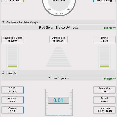
1017.9 hPa
-0.010 inHg
28.0
31.0
|
27.5
31.5
Gráficos
- Previsão
- Mapa
Rad Solar - Índice UV - Lux
pm
3:29
Radiação Solar
Ultravioleta
Brilho
0 W/m²
0 Índice
0 Lux
Guia UV
Chuva hoje - in
pm
3:29
2026
Última Hora
17.83
0.00
Agosto
Taxa/h
0.01
1.99
0.000
Ontem
Last rain
0.24
18-01-2025