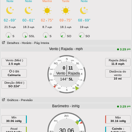
Noite
Noite
Manhã
Tarde
Noite
62
69°
60
61°
62
75°
69
75°
68
69°
-
-
-
-
-
21.5
18.3
8.7
18.1
19
mph
mph
mph
mph
mph
S
SSL
S
SO
SO
Detalhes
- Horário
- Pág Inteira
Vento | Rajada - mph
pm
3:29
N
Vento (Méd )
Rajada (Máx)
NNO
NNL
2.5 mph
NO
NL
11.8 mph
0
11
ONO
LNL
0 Bft
Distância do
Vento
Rajada
O
E
Calmaria
vento
10 mi
144°
SL
OSO
LSL
Direção (Méd )
SO
SL
SO 224°
SSO
SSL
S
Gráficos
- Previsão
Barómetro - inHg
pm
3:29
29.5
Mín
Máx
30.06 inHg
30.16 inHg
29.0
30.0
Atual
Caindo ↓
30.06
28.5
30.5