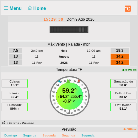
Menu
Home
°C
15:29:38
Dom 9 Ago 2026
Máx Vento | Rajada - mph
7.5
19.3
2:49 pm
Hoje
12:09 am
13
34.2
11
Agosto
11
13
34.2
11 Fev
2026
11 Fev
Temperatura °F
pm
3:29
60
58
62
Celsius
Sensação de
56
64
15.1°
58.6°
54
66
52
59.2°
68
50
70
Interior
Bolbo Húm.
↑
64.2°
↓
55.4°
48
72
60.4°
55.6°
46
74
-0.6°
44
76
Humidade
Ptº Orvalho
42
78
80% ↑
53.1°
40
80
|
38
82
36
84
Gráficos
- Previsão
Previsão
Offline
Domingo
Segunda
Segunda
Segunda
Segunda