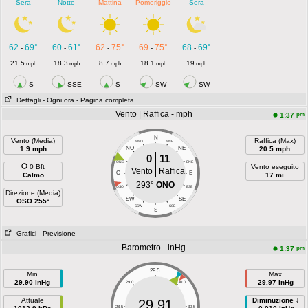
Sera
Notte
Mattina
Pomeriggio
Sera
62
69°
60
61°
62
75°
69
75°
68
69°
-
-
-
-
-
21.5
18.3
8.7
18.1
19
mph
mph
mph
mph
mph
S
SSE
S
SW
SW
Dettagli
- Ogni ora
- Pagina completa
Vento | Raffica - mph
pm
1:37
N
Vento (Media)
Raffica (Max)
NNO
NNE
1.9 mph
NO
NE
20.5 mph
0
11
ONO
ENE
0 Bft
Vento eseguito
Vento
Raffica
O
E
Calmo
17 mi
293°
ONO
OSO
ESE
Direzione (Media)
SW
SE
OSO 255°
SSW
SSE
S
Grafici
- Previsione
Barometro - inHg
pm
1:37
29.5
Min
Max
29.90 inHg
29.97 inHg
29.0
30.0
Attuale
Diminuzione ↓
29.91
28.5
30.5