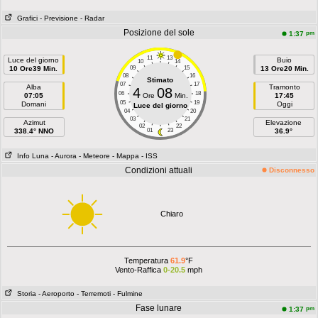
Grafici
- Previsione
- Radar
Posizione del sole
pm
1:37
11
13
Luce del giorno
Buio
10
14
10 Ore39 Min.
09
15
13 Ore20 Min.
08
16
Stimato
07
17
Alba
Tramonto
4
08
06
18
07:05
Ore
Min.
17:45
05
19
Domani
Oggi
Luce del giorno
04
20
03
21
Azimut
Elevazione
02
22
338.4° NNO
01
23
36.9°
Info Luna
- Aurora
- Meteore
- Mappa
- ISS
Condizioni attuali
Disconnesso
Chiaro
Temperatura
61.9
°F
Vento-Raffica
0-20.5
mph
Storia
- Aeroporto
- Terremoti
- Fulmine
Fase lunare
pm
1:37