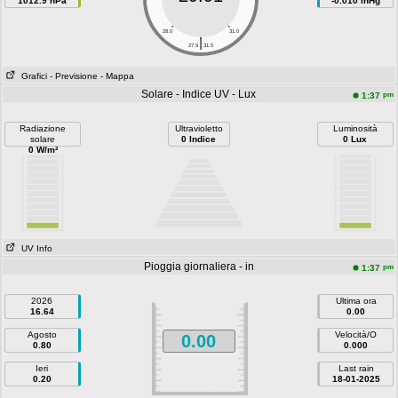
1012.9 hPa
-0.010 inHg
28.0
31.0
|
27.5
31.5
Grafici
- Previsione
- Mappa
Solare - Indice UV - Lux
pm
1:37
Radiazione
Ultravioletto
Luminosità
solare
0 Indice
0 Lux
0 W/m²
UV Info
Pioggia giornaliera - in
pm
1:37
2026
Ultima ora
16.64
0.00
Agosto
Velocità/O
0.00
0.80
0.000
Ieri
Last rain
0.20
18-01-2025