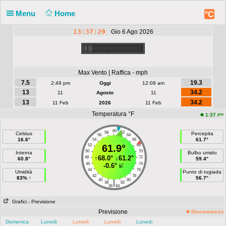
Menu
Home
°C
13:37:20
Gio 6 Ago 2026
Max Vento | Raffica - mph
7.5
19.3
2:49 pm
Oggi
12:09 am
13
34.2
11
Agosto
11
13
34.2
11 Feb
2026
11 Feb
Temperatura °F
pm
1:37
60
58
62
Celsius
Percepita
56
64
16.6°
61.7°
54
66
52
61.9°
68
50
70
Interna
Bulbo umido
↑
68.0°
↓
61.2°
48
72
60.8°
59.4°
46
74
-0.6°
44
76
Umidità
Punto di rugiada
42
78
83% ↑
56.7°
40
80
|
38
82
36
84
Grafici
- Previsione
Previsione
Disconnesso
Domenica
Lunedi
Lunedi
Lunedi
Lunedi