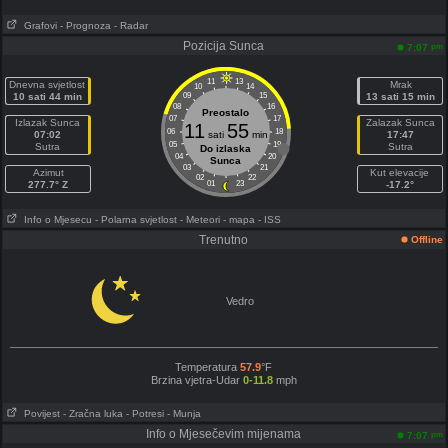
Grafovi
- Prognoza
- Radar
Pozicija Sunca
pm
7:07
11
13
Dnevna svjetlost
Mrak
10
14
10 sati 44 min
09
15
13 sati 15 min
08
16
Preostalo
07
17
Izlazak Sunca
Zalazak Sunca
11
55
06
18
07:02
sati
min
17:47
05
19
Sutra
Sutra
Do izlaska
04
20
Sunca
03
21
Azimut
Kut elevacije
02
22
277.7° Z
01
23
-17.2°
Info o Mjesecu
- Polarna svjetlost
- Meteori
- mapa
- ISS
Trenutno
Offline
Vedro
Temperatura
57.9
°F
Brzina vjetra-Udar
0-11.8
mph
Povijest
- Zračna luka
- Potresi
- Munja
Info o Mjesečevim mijenama
pm
7:07