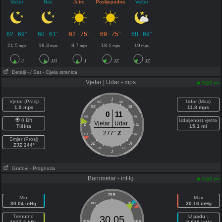
Večer
Noć
Jutro
Poslijepodne
Večer
62
69°
60
61°
62
75°
69
75°
68
69°
-
-
-
-
-
21.5
18.3
8.7
18.1
19
mps
mps
mps
mps
mps
J
JJI
J
JZ
JZ
Detalji
- / Sat
- Cijela stranica
Vjetar | Udar - mps
pm
7:07
J
Vjetar (Prosj)
Udar (Max)
SSZ
SSI
1.9 mps
SZ
SI
11.8 mps
0
11
ZSZ
ISI
0 Bft
Udaljenost vjetra
Vjetar
Udar
Z
E
Tišina
15.1 mi
277°
Z
ZJZ
IJI
Smjer (Prosj)
JZ
JI
ZJZ 244°
JJZ
JJI
J
Grafovi
- Prognoza
Barometar - inHg
pm
7:07
29.5
Min
Max
30.04 inHg
30.16 inHg
29.0
30.0
Trenutno
U padu ↓
30.05
28.5
30.5