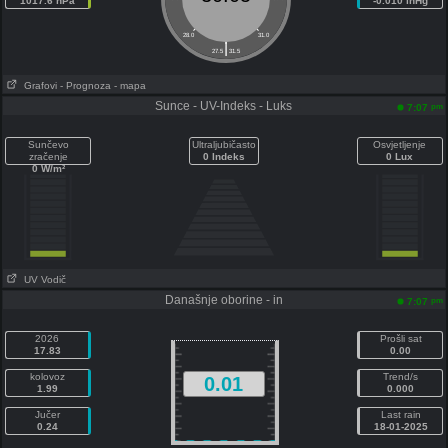
1017.6 hPa
-0.010 inHg
28.0
31.0
|
27.5
31.5
Grafovi
- Prognoza
- mapa
Sunce - UV-Indeks - Luks
pm
7:07
Sunčevo
Ultraljubičasto
Osvjetljenje
zračenje
0 Indeks
0 Lux
0 W/m²
UV Vodič
Današnje oborine - in
pm
7:07
2026
Prošli sat
17.83
0.00
kolovoz
Trend/s
0.01
1.99
0.000
Jučer
Last rain
0.24
18-01-2025