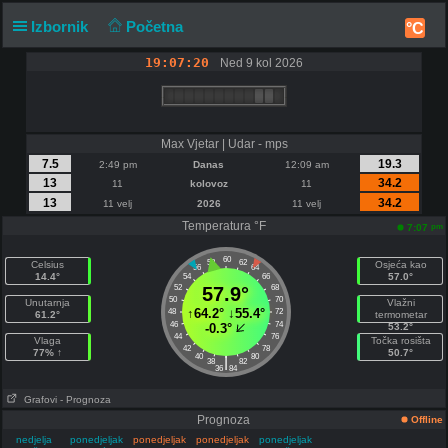
Izbornik
Početna
°C
19:07:20
Ned 9 kol 2026
Max Vjetar | Udar - mps
7.5
19.3
2:49 pm
Danas
12:09 am
13
34.2
11
kolovoz
11
13
34.2
11 velj
2026
11 velj
Temperatura °F
pm
7:07
60
58
62
Celsius
Osjeća kao
56
64
14.4°
57.0°
54
66
52
57.9°
68
50
70
Unutarnja
Vlažni
↑
64.2°
↓
55.4°
48
72
61.2°
termometar
46
74
-0.3°
53.2°
44
76
Vlaga
Točka rosišta
42
78
77% ↑
50.7°
40
80
|
38
82
36
84
Grafovi
- Prognoza
Prognoza
Offline
nedjelja
ponedjeljak
ponedjeljak
ponedjeljak
ponedjeljak