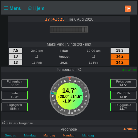
Menu
Hjem
°F
17:41:25
Tor 6 Aug 2026
Maks Vind | Vindstød - mpt
7.5
19.3
2:49 pm
I dag
12:09 am
13
34.2
11
August
11
13
34.2
11 Feb
2026
11 Feb
Temperatur °C
pm
5:41
20
19
21
Fahrenheit
Føles som
18
22
58.5°
14.5°
17
23
16
14.7°
24
15
25
Inde
Wet Bulb
↑
20.0°
↓
14.6°
14
26
16.3°
13.8°
13
27
-1.0°
12
28
Fugtighed
Duggpunkt
11
29
88% ↑
12.7°
10
30
|
9
31
8
32
Grafer
- Prognose
Prognose
Offline
Søndag
Mandag
Mandag
Mandag
Mandag