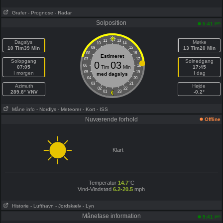
Grafer
- Prognose
- Radar
Solposition
pm
5:41
11
13
Dagslys
Mørke
10
14
10 Tim39 Min
09
15
13 Tim20 Min
08
16
Estimeret
07
17
Solopgang
Solnedgang
0
03
06
18
07:05
Tim
Min
17:45
05
19
I morgen
I dag
med dagslys
04
20
03
21
Azimuth
Højde
02
22
289.8° VNV
01
23
-0.2°
Måne info
- Nordlys
- Meteorer
- Kort
- ISS
Nuværende forhold
Offline
Klart
Temperatur
14.7
°C
Vind-Vindstød
6.2-20.5
mph
Historie
- Lufthavn
- Jordskælv
- Lyn
Månefase information
pm
5:41