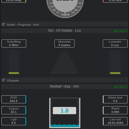
29.89 inHg
0.10 hPa
979
1021
976
1024
973
1027
|
970
1030
964
1036
Grafer
- Prognose
- Kort
Sol - UV-Indeks - Lux
pm
5:41
Solstråling
Ultraviolet
Lysstyrke
0 W/m²
0 Indeks
0 Lux
UV-guide
Nedbør i dag - mm
pm
5:41
2026
Sidste time
424.5
0.0
August
Rate/t
1.8
22.1
0.000
I går
Last rain
5.0
18-01-2025