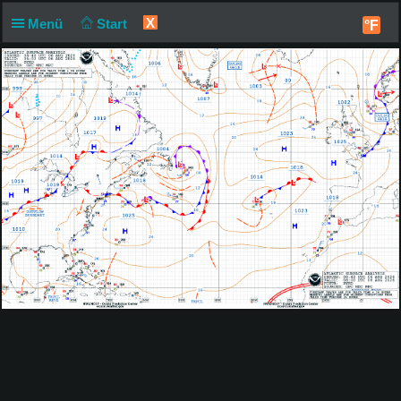
X
Menü
Start
°F